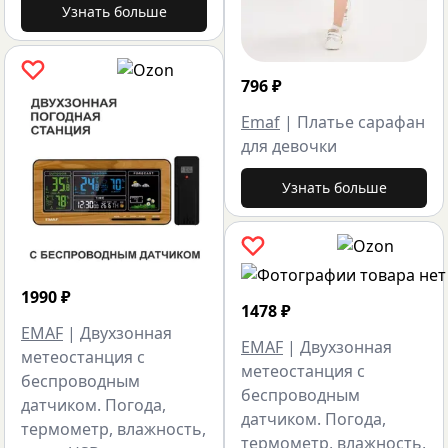
Узнать больше
796
₽
Emaf
|
Платье сарафан
для девочки
Узнать больше
1990
₽
1478
₽
EMAF
|
Двухзонная
EMAF
|
Двухзонная
метеостанция с
метеостанция с
беспроводным
беспроводным
датчиком. Погода,
датчиком. Погода,
термометр, влажность,
термометр, влажность,