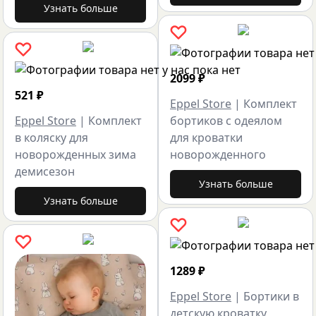
Узнать больше
2099
₽
521
₽
Eppel Store
|
Комплект
Eppel Store
|
Комплект
бортиков с одеялом
в коляску для
для кроватки
новорожденных зима
новорожденного
демисезон
Узнать больше
Узнать больше
1289
₽
Eppel Store
|
Бортики в
детскую кроватку