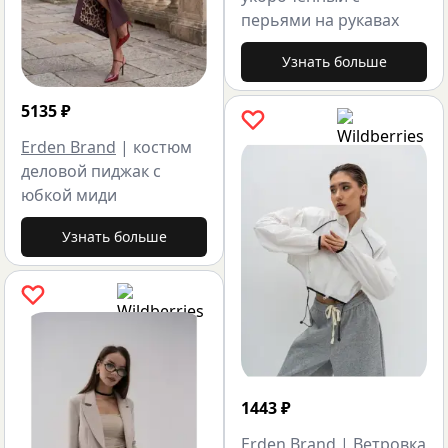
перьями на рукавах
Узнать больше
5135
₽
Erden Brand
|
костюм
деловой пиджак с
юбкой миди
Узнать больше
1443
₽
Erden Brand
|
Ветровка