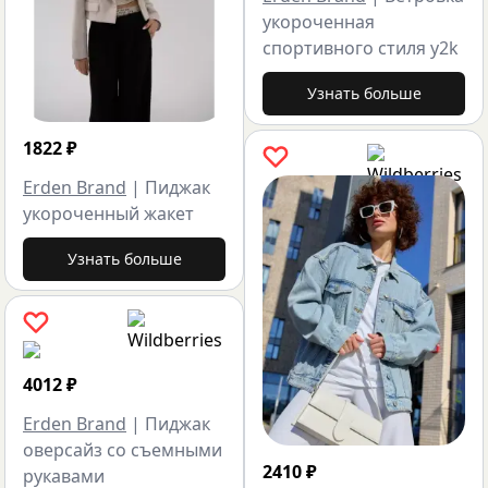
укороченная
спортивного стиля y2k
Узнать больше
1822
₽
Erden Brand
|
Пиджак
укороченный жакет
Узнать больше
4012
₽
Erden Brand
|
Пиджак
оверсайз со съемными
2410
₽
рукавами