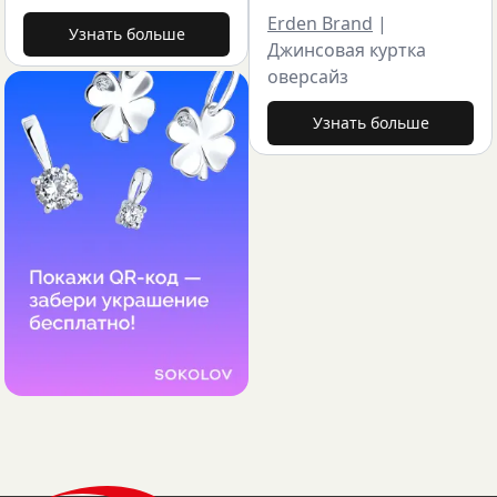
Erden Brand
|
Узнать больше
Джинсовая куртка
оверсайз
Узнать больше