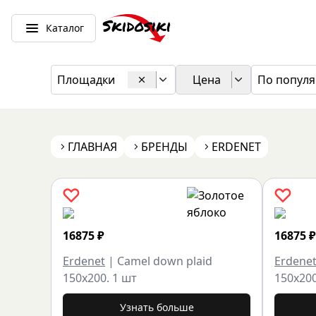
Каталог
Площадки
Цена
По популя
ГЛАВНАЯ
БРЕНДЫ
ERDENET
16875
₽
16875
₽
Erdenet
|
Camel down plaid
Erdene
150x200. 1 шт
150x200
Узнать больше