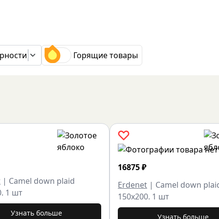
рности
Горящие товары
16875
₽
t
|
Camel down plaid
Erdenet
|
Camel down plai
. 1 шт
150x200. 1 шт
Узнать больше
Узнать больше