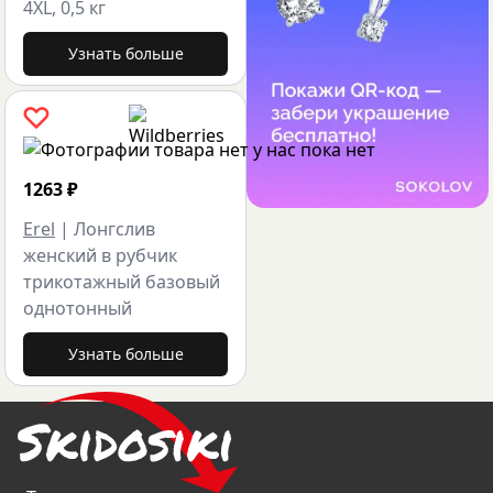
4XL, 0,5 кг
Узнать больше
1263
₽
Erel
|
Лонгслив
женский в рубчик
трикотажный базовый
однотонный
Узнать больше