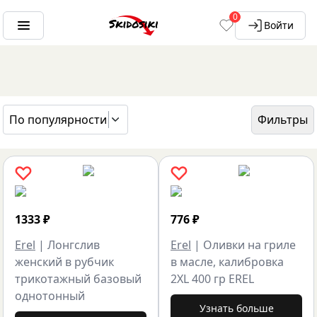
0
Войти
По популярности
Фильтры
ГЛАВНАЯ
БРЕНДЫ
EREL
1333
₽
776
₽
Erel
|
Лонгслив
Erel
|
Оливки на гриле
женский в рубчик
в масле, калибровка
трикотажный базовый
2XL 400 гр EREL
однотонный
Узнать больше