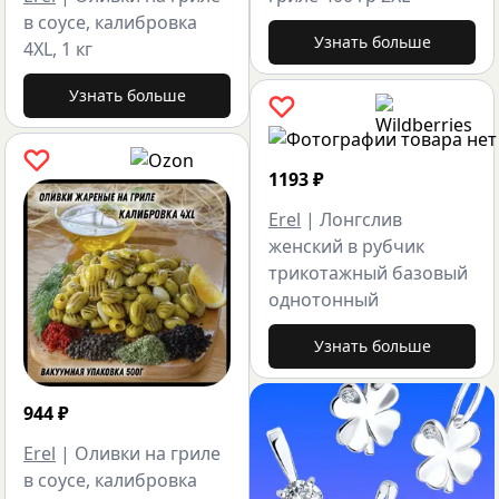
в соусе, калибровка
Узнать больше
4XL, 1 кг
Узнать больше
1193
₽
Erel
|
Лонгслив
женский в рубчик
трикотажный базовый
однотонный
Узнать больше
944
₽
Erel
|
Оливки на гриле
в соусе, калибровка