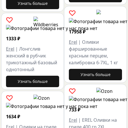
Узнать больше
17958
₽
1333
₽
Erel
|
Оливки
Erel
|
Лонгслив
фаршированные
женский в рубчик
красным перцем,
трикотажный базовый
калибровка 6-7XL, 1 кг
однотонный
Узнать больше
Узнать больше
733
₽
1634
₽
Erel
|
EREL Оливки на
Erel
|
Оливки на гриле
гриле 400 гр 2XL