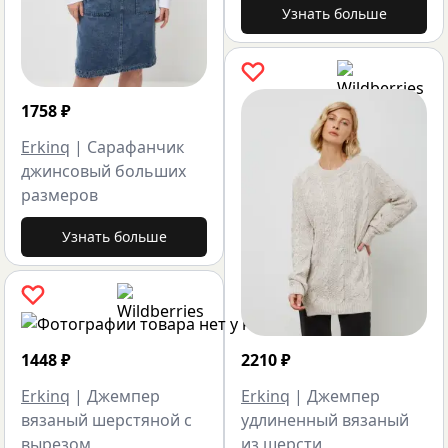
Узнать больше
1758
₽
Erkinq
|
Сарафанчик
джинсовый больших
размеров
Узнать больше
1448
₽
2210
₽
Erkinq
|
Джемпер
Erkinq
|
Джемпер
вязаный шерстяной c
удлиненный вязаный
вырезом
из шерсти