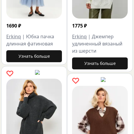
1690
₽
1775
₽
Erkinq
|
Юбка пачка
Erkinq
|
Джемпер
длинная фатиновая
удлиненный вязаный
из шерсти
Узнать больше
Узнать больше