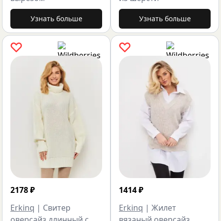
Узнать больше
Узнать больше
2178
₽
1414
₽
Erkinq
|
Свитер
Erkinq
|
Жилет
оверсайз длинный с
вязаный оверсайз