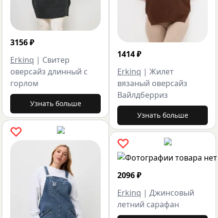
3156
₽
1414
₽
Erkinq
|
Свитер
оверсайз длинный с
Erkinq
|
Жилет
горлом
вязаный оверсайз
Вайлдберриз
Узнать больше
Узнать больше
2096
₽
Erkinq
|
Джинсовый
летний сарафан