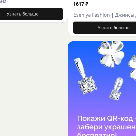
ана
1617
₽
Узнать больше
Eseniya Fashion
|
Джинсы 
Узнать больше