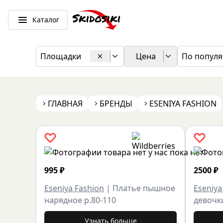
Каталог
Площадки
Цена
По популя
ГЛАВНАЯ
БРЕНДЫ
ESENIYA FASHION
995
₽
2500
₽
Eseniya Fashion
|
Платье пышное
Eseniya
нарядное р.80-110
девочк
Узнать больше