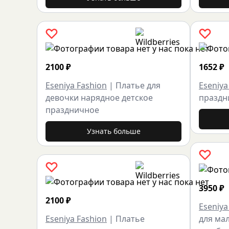
2100
₽
1652
₽
Eseniya Fashion
|
Платье для
Eseniya
девочки нарядное детское
праздн
праздничное
Узнать больше
3950
₽
2100
₽
Eseniya
Eseniya Fashion
|
Платье
для ма