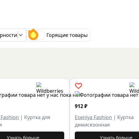
рности
Горящие товары
912
₽
 Fashion
|
Куртка для
Eseniya Fashion
|
Куртка
и
демисезонная
Узнать больше
Узнать больше