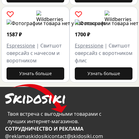
1587
₽
1700
₽
Espressione
|
Свитшот
Espressione
|
Свитшот
оверсайз с начесом и
оверсайз с воротником
воротником
флис
Узнать больше
Узнать больше
Твоя встреча с выгодными товарами с
лучших интернет-магазинов.
CОТРУДНИЧЕСТВО И РЕКЛАМА
@reklamaskidosiki
contact@skidosiki.com