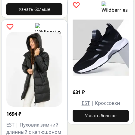
Узнать больше
631
₽
EST
|
Кроссовки
1694
₽
Узнать больше
EST
|
Пуховик зимний
длинный с капюшоном