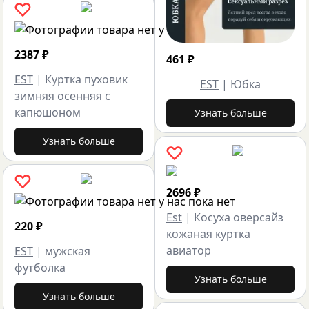
2387
₽
461
₽
EST
|
Куртка пуховик
EST
|
Юбка
зимняя осенняя с
капюшоном
Узнать больше
Узнать больше
2696
₽
Est
|
Косуха оверсайз
220
₽
кожаная куртка
авиатор
EST
|
мужская
футболка
Узнать больше
Узнать больше