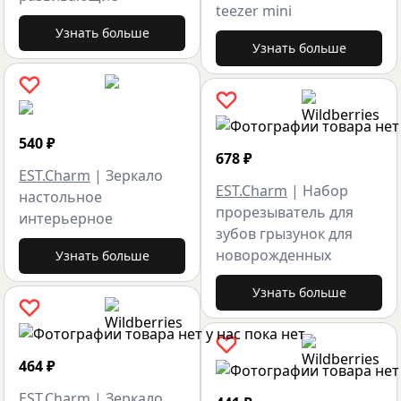
teezer mini
Узнать больше
Узнать больше
540
₽
678
₽
EST.Charm
|
Зеркало
EST.Charm
|
Набор
настольное
прорезыватель для
интерьерное
зубов грызунок для
новорожденных
Узнать больше
Узнать больше
464
₽
EST.Charm
|
Зеркало