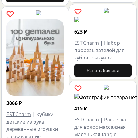
623
₽
EST.Charm
|
Набор
прорезывателей для
зубов грызунок
Узнать больше
2066
₽
415
₽
EST.Charm
|
Кубики
EST.Charm
|
Расческа
детские из бука
для волос массажная
деревянные игрушки
маленькая tangle
развивающие