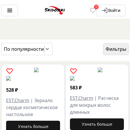
0
Войти
По популярности
Фильтры
ГЛАВНАЯ
БРЕНДЫ
EST.CHARM
583
₽
528
₽
EST.Charm
|
Расческа
EST.Charm
|
Зеркало
для мокрых волос
сердце косметическое
длинных
настольное
Узнать больше
Узнать больше