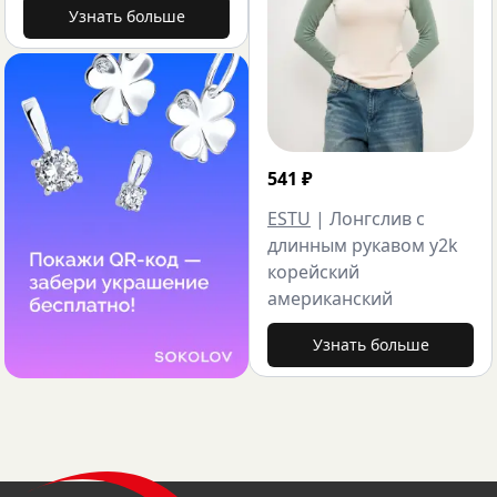
Узнать больше
541
₽
ESTU
|
Лонгслив с
длинным рукавом y2k
корейский
американский
Узнать больше