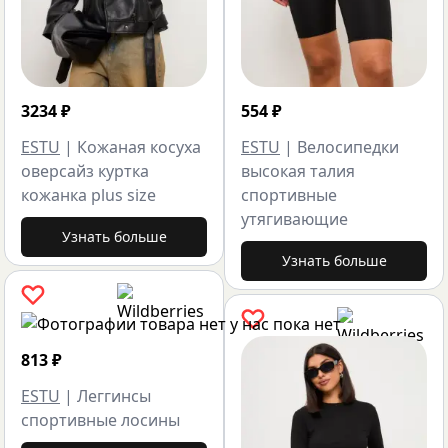
3234
₽
554
₽
ESTU
|
Кожаная косуха
ESTU
|
Велосипедки
оверсайз куртка
высокая талия
кожанка plus size
спортивные
утягивающие
Узнать больше
Узнать больше
813
₽
ESTU
|
Леггинсы
спортивные лосины