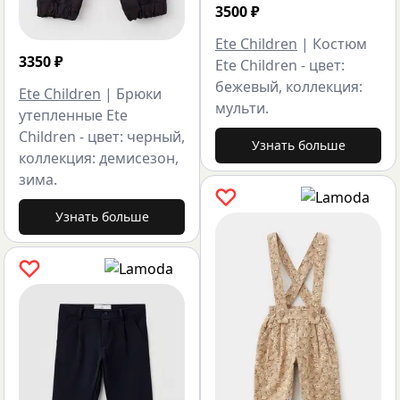
3500
₽
Ete Children
|
Костюм
3350
₽
Ete Children - цвет:
бежевый, коллекция:
Ete Children
|
Брюки
мульти.
утепленные Ete
Children - цвет: черный,
Узнать больше
коллекция: демисезон,
зима.
Узнать больше