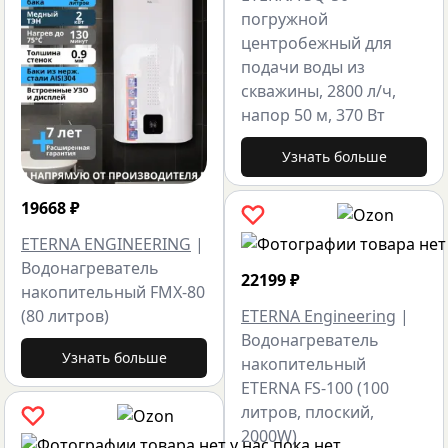
погружной
центробежный для
подачи воды из
скважины, 2800 л/ч,
напор 50 м, 370 Вт
Узнать больше
19668
₽
ETERNA ENGINEERING
|
Водонагреватель
22199
₽
накопительный FMX-80
(80 литров)
ETERNA Engineering
|
Водонагреватель
Узнать больше
накопительный
ETERNA FS-100 (100
литров, плоский,
2000W)