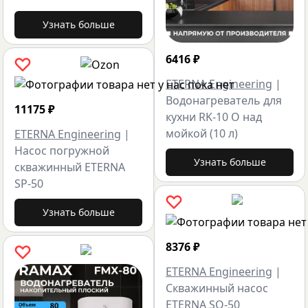
Узнать больше
6416
₽
ETERNA Engineering
|
Водонагреватель для
11175
₽
кухни RK-10 O над
мойкой (10 л)
ETERNA Engineering
|
Насос погружной
Узнать больше
скважинный ETERNA
SP-50
Узнать больше
8376
₽
ETERNA Engineering
|
Скважинный насос
ETERNA SQ-50