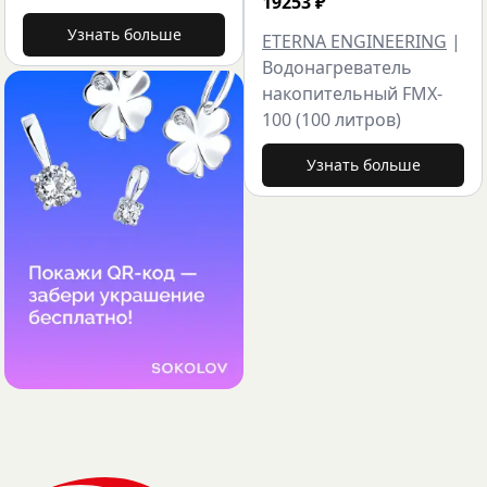
19253
₽
Узнать больше
ETERNA ENGINEERING
|
Водонагреватель
накопительный FMX-
100 (100 литров)
Узнать больше