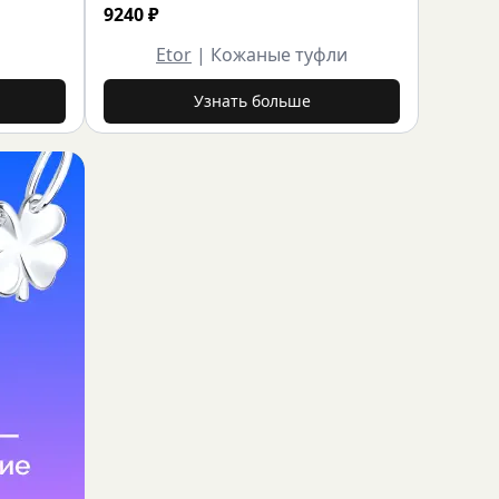
9240
₽
Etor
|
Кожаные туфли
Узнать больше