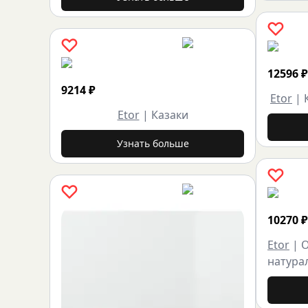
12596
₽
9214
₽
Etor
|
Etor
|
Казаки
Узнать больше
10270
₽
Etor
|
О
натура