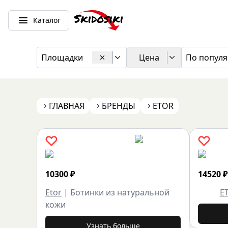
Каталог
Площадки
Цена
По популя
ГЛАВНАЯ
БРЕНДЫ
ETOR
10300
₽
14520
₽
Etor
|
Ботинки из натуральной
E
кожи
Узнать больше