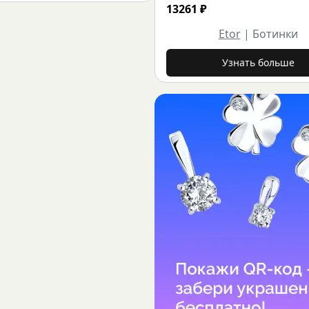
13261
₽
Etor
|
Ботинки
Узнать больше