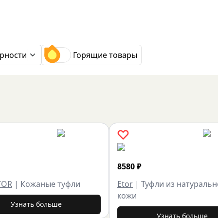
рности
Горящие товары
8580
₽
TOR
|
Кожаные туфли
Etor
|
Туфли из натураль
кожи
Узнать больше
Узнать больше