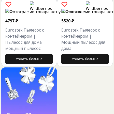
4797
₽
5520
₽
Eurostek Пылесос с
Eurostek Пылесос с
контейнером
|
контейнером
|
Пылесос для дома
Мощный пылесос для
мощный пылесос
дома
Узнать больше
Узнать больше