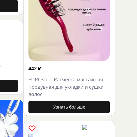
в
442
₽
EUROstil
|
Расческа массажная
продувная для укладки и сушки
волос
Узнать больше