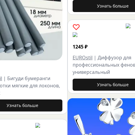
Узнать больше
1245
₽
EUROstil
|
Диффузор для
профессиональных фено
универсальный
l
|
Бигуди бумеранги
Узнать больше
отки мягкие для локонов,
к
Узнать больше