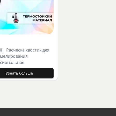
l
|
Расческа хвостик для
 мелирования
сиональная
Узнать больше