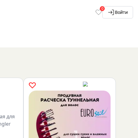
0
Войти
ая для
ngler