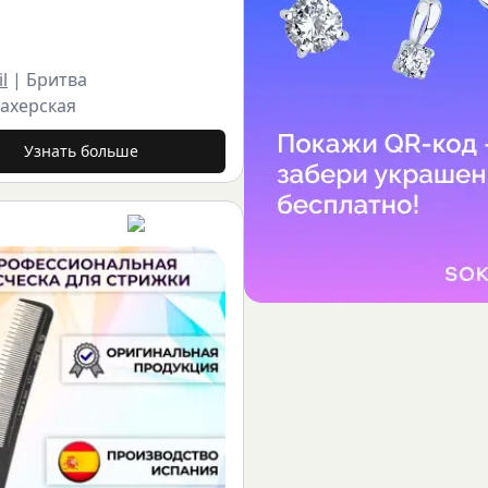
l
|
Бритва
ахерская
Узнать больше