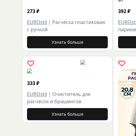
273
₽
392
₽
EUROstil
|
Расчёска пластиковая
EUROsti
с ручкой
парикм
Узнать больше
333
₽
EUROstil
|
Очиститель для
расчесок и брашингов
Узнать больше