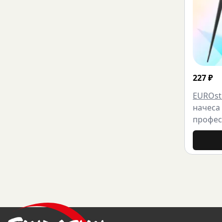
227
₽
EUROsti
начеса
профес