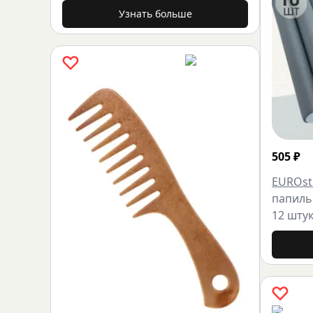
Узнать больше
505
₽
EUROsti
папиль
12 шту