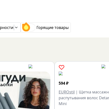
рности
Горящие товары
594
₽
EUROstil
|
Щетка массажн
распутывания волос Deta
Mini