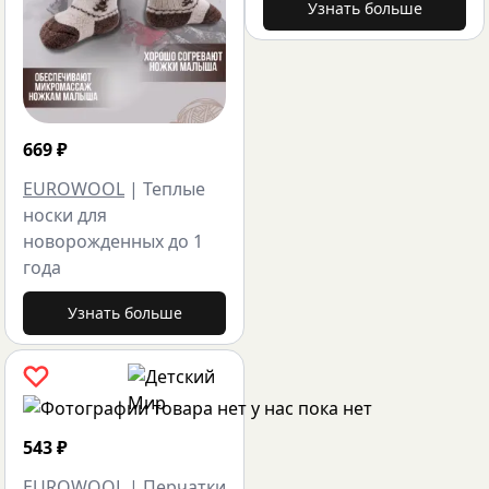
Узнать больше
669
₽
EUROWOOL
|
Теплые
носки для
новорожденных до 1
года
Узнать больше
543
₽
EUROWOOL
|
Перчатки