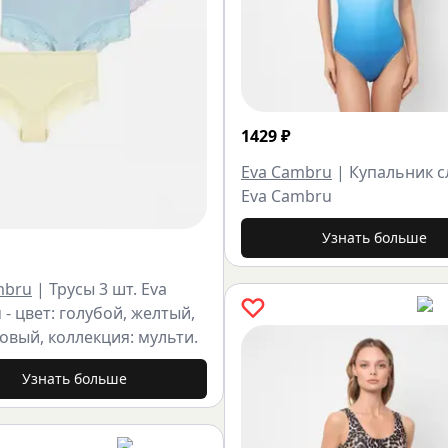
1429
₽
Eva Cambru
|
Купальник 
Eva Cambru
Узнать больше
mbru
|
Трусы 3 шт. Eva
- цвет: голубой, желтый,
овый, коллекция: мульти.
Узнать больше