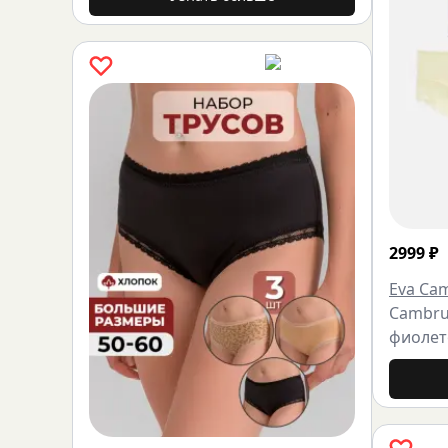
2999
₽
Eva Ca
Cambru 
фиолет