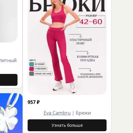
слитный
957
₽
Eva Cambru
|
Брюки
Узнать больше