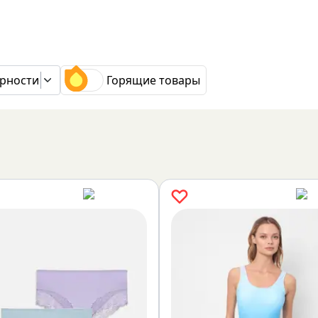
рности
Горящие товары