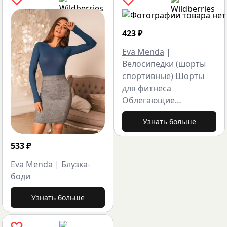
423
₽
Eva Menda
|
Велосипедки (шорты
спортивные) Шорты
для фитнеса
Облегающие…
Узнать больше
533
₽
Eva Menda
|
Блузка-
боди
Узнать больше