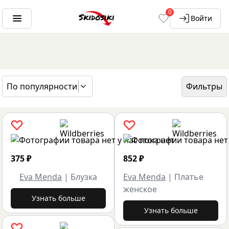
0
Войти
По популярности
Фильтры
ГЛАВНАЯ
БРЕНДЫ
EVA MENDA
375
₽
852
₽
Eva Menda
|
Блузка
Eva Menda
|
Платье
женское
Узнать больше
Узнать больше