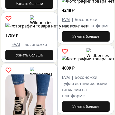
Узнать больше
4248
₽
EVAI
|
Босоножки
кожаные на платформе
1799
₽
Узнать больше
EVAI
|
Босоножки
Узнать больше
4009
₽
EVAI
|
Босоножки
туфли летние женские
cандалии на
платформе
Узнать больше