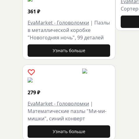
EvaMar
Сортер
361
₽
EvaMarket - Головоломки
|
Пазлы
в металлической коробке
"Новогодняя ночь", 99 деталей
Узнать больше
279
₽
EvaMarket - Головоломки
|
Математические пазлы "Ми-ми-
мишки", синий конверт
Узнать больше