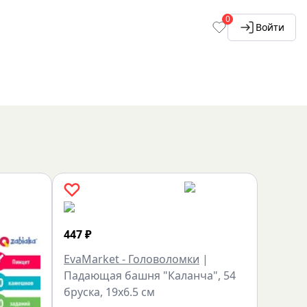
0
Войти
447
₽
EvaMarket - Головоломки
|
Падающая башня "Каланча", 54
бруска, 19x6.5 см