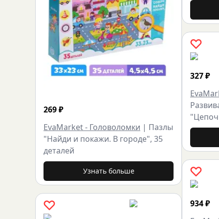
327
₽
EvaMar
Развив
269
₽
"Цепоч
EvaMarket - Головоломки
|
Пазлы
"Найди и покажи. В городе", 35
деталей
Узнать больше
934
₽