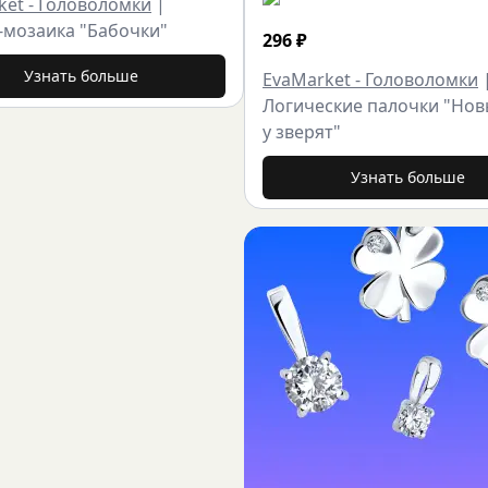
ket - Головоломки
|
-мозаика "Бабочки"
296
₽
Узнать больше
EvaMarket - Головоломки
Логические палочки "Нов
у зверят"
Узнать больше