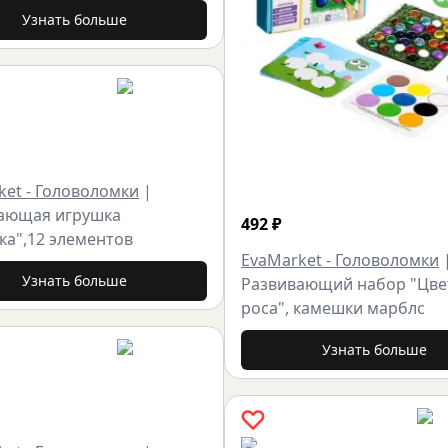
Узнать больше
ket - Головоломки
|
ающая игрушка
492
₽
ка",12 элементов
EvaMarket - Головоломки
Узнать больше
Развивающий набор "Цве
роса", камешки марблс
Узнать больше