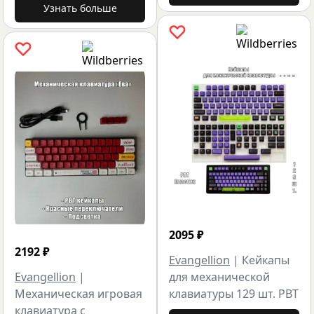
Узнать больше
2095
₽
2192
₽
Evangellion
|
Кейкапы
Evangellion
|
для механической
Механическая игровая
клавиатуры 129 шт. PBT
клавиатура с