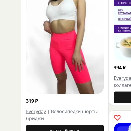
394
₽
Everyd
коллаге
319
₽
Everyday
|
Велосипедки шорты
бриджи
Узнать больше