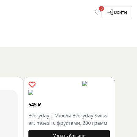
0
Войти
545
₽
Everyday
|
Мюсли Everyday Swiss
art muesli с фруктами, 300 грамм
Узнать больше