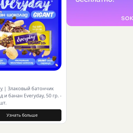
ay
|
Злаковый батончик
 и банан Everyday, 50 гр. -
шт.
Узнать больше