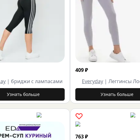
409
₽
Day
|
бриджи с лампасами
Everyday
|
Леггинсы Л
Узнать больше
Узнать больше
763
₽