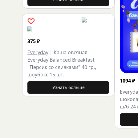
375
₽
Everyday
|
Каша овсяная
Everyday Balanced Breakfast
"Персик со сливками" 40 гр.,
шоубокс 15 шт.
1094
₽
Узнать больше
Everyd
шоколад
ш/б 24 