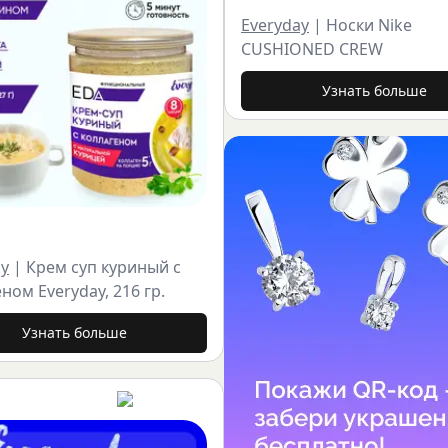
Everyday
|
Носки Nike
CUSHIONED CREW
Узнать больше
ay
|
Крем суп куриный с
ном Everyday, 216 гр.
Узнать больше