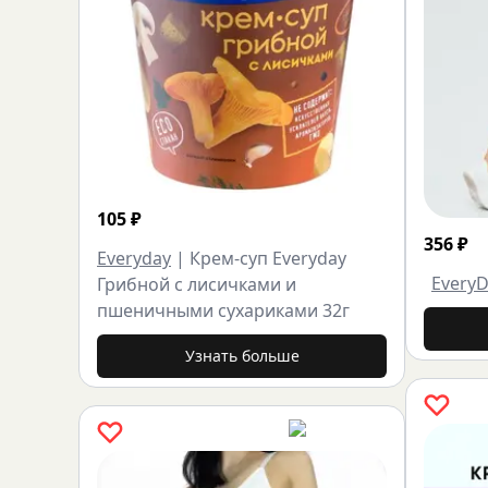
105
₽
356
₽
Everyday
|
Крем-суп Everyday
Every
Грибной с лисичками и
пшеничными сухариками 32г
Узнать больше