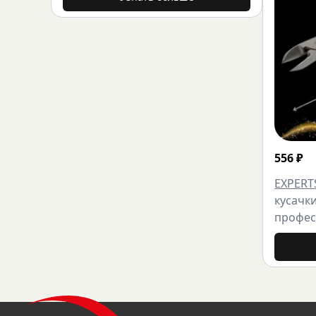
556
₽
EXPERT
кусачки
профес