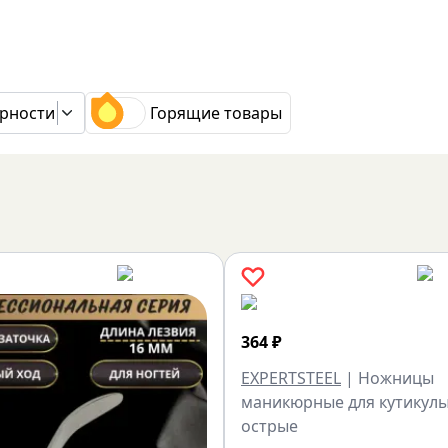
рности
Горящие товары
364
₽
EXPERTSTEEL
|
Ножницы
маникюрные для кутикул
острые