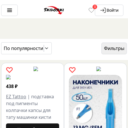
0
Войти
По популярности
Фильтры
ГЛАВНАЯ
БРЕНДЫ
EZ TATTOO
438
₽
EZ Tattoo
|
подставка
под пигменты
колпачки капсы для
тату машинки кисти