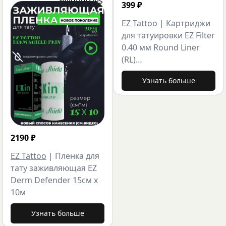
399
₽
EZ Tattoo
|
Картриджи
для татуировки EZ Filter
0.40 мм Round Liner
(RL)…
Узнать больше
2190
₽
EZ Tattoo
|
Пленка для
тату заживляющая EZ
Derm Defender 15см х
10м
Узнать больше