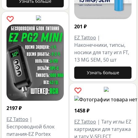
Узнать больше
201
₽
EZ Tattoo
|
Наконечники, типсы,
носики для тату игл FT,
13 MG SEM, 50 шт
Узнать больше
2197
₽
1458
₽
EZ Tattoo
|
EZ Tattoo
|
Тату иглы EZ
Беспроводной блок
картриджи для татуажа
питания-EZ Portex
и тату V-SELECT