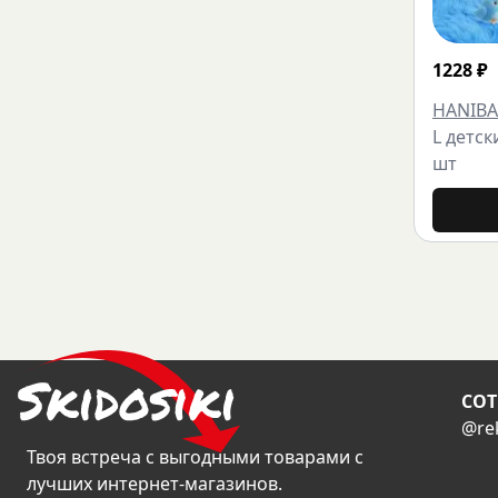
1228
₽
HANIBA
L детск
шт
CОТ
@re
Твоя встреча с выгодными товарами с
лучших интернет-магазинов.