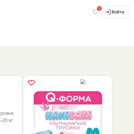
0
Войти
русики
-20 кг