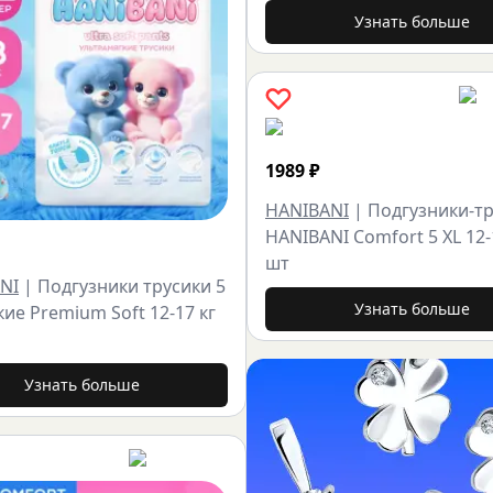
Узнать больше
1989
₽
HANIBANI
|
Подгузники-т
HANIBANI Comfort 5 XL 12-
шт
NI
|
Подгузники трусики 5
Узнать больше
кие Premium Soft 12-17 кг
Узнать больше