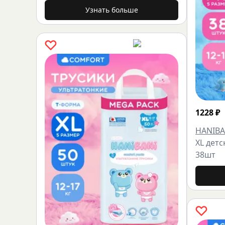
Узнать больше
1228
₽
HANIBA
XL детс
38шт