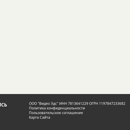
ООО "Видео Эдс" ИНН 7813641229 ОГРН 1197847233682
СЬ
Политика конфиденциальности
Пользовательское соглашение
Карта Сайта