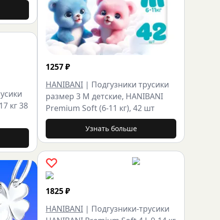
1257
₽
HANIBANI
|
Подгузники трусики
русики
размер 3 M детские, HANIBANI
17 кг 38
Premium Soft (6-11 кг), 42 шт
Узнать больше
1825
₽
HANIBANI
|
Подгузники-трусики