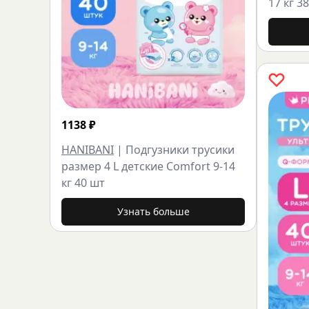
17 кг 3
1138
₽
HANIBANI
|
Подгузники трусики
размер 4 L детские Comfort 9-14
кг 40 шт
Узнать больше