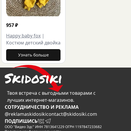
957
₽
Happy baby fox
|
Костюм детский двойка
Узнать больше
Твоя встреча с выгодными товарами с
лучших интернет-магазинов.
CОТРУДНИЧЕСТВО И РЕКЛАМА
@reklamaskidosiki
contact@skidosiki.com
ПОДПИШИСЬ
ООО "Видео Эдс" ИНН 7813641229 ОГРН 1197847233682