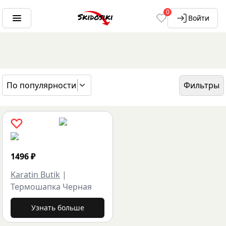
0
Войти
По популярности
Фильтры
ГЛАВНАЯ
БРЕНДЫ
KARATIN BUTIK
1496
₽
Karatin Butik
|
Термошапка Черная
Узнать больше