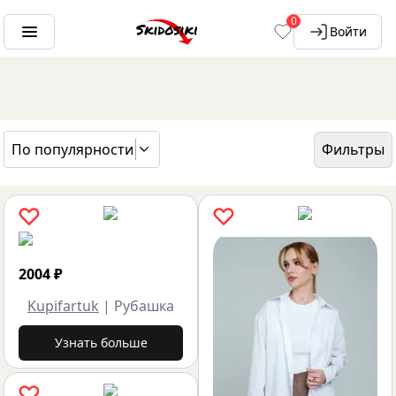
0
Войти
По популярности
Фильтры
ГЛАВНАЯ
БРЕНДЫ
KUPIFARTUK
2004
₽
Kupifartuk
|
Рубашка
Узнать больше