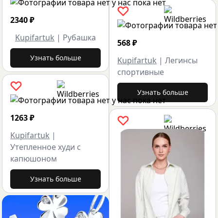
2340
₽
Kupifartuk
|
Рубашка
568
₽
Узнать больше
Kupifartuk
|
Легинсы
спортивные
Узнать больше
1263
₽
Kupifartuk
|
Утепленное худи с
капюшоном
Узнать больше