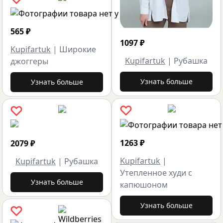
565
₽
1097
₽
Kupifartuk
|
Широкие
Kupifartuk
|
Рубашка
джоггеры
Узнать больше
Узнать больше
1263
₽
2079
₽
Kupifartuk
|
Kupifartuk
|
Рубашка
Утепленное худи с
Узнать больше
капюшоном
Узнать больше