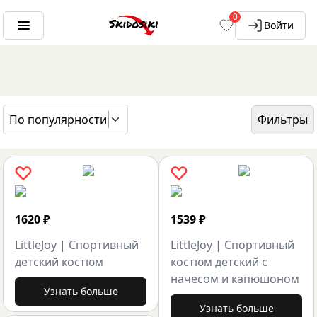
0
Войти
По популярности
Фильтры
ГЛАВНАЯ
БРЕНДЫ
LITTLEJOY
1620
₽
1539
₽
LittleJoy
|
Спортивный
LittleJoy
|
Спортивный
детский костюм
костюм детский с
начесом и капюшоном
Узнать больше
Узнать больше