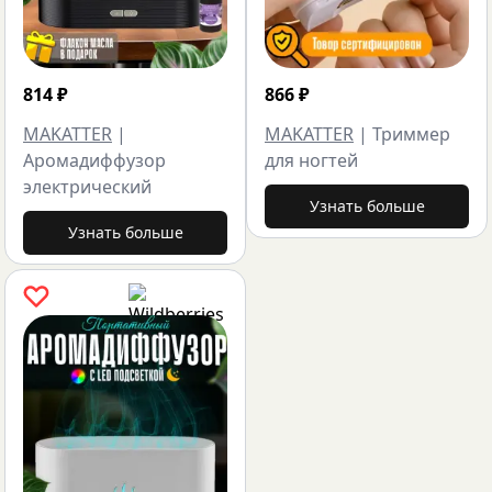
814
₽
866
₽
MAKATTER
|
MAKATTER
|
Триммер
Аромадиффузор
для ногтей
электрический
Узнать больше
Узнать больше