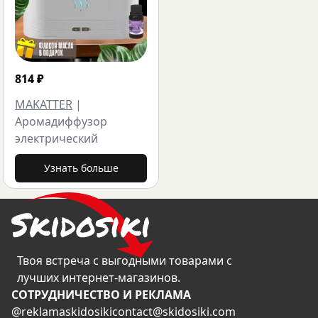
814
₽
MAKATTER
|
Аромадиффузор
электрический
Узнать больше
Твоя встреча с выгодными товарами с
лучших интернет-магазинов.
CОТРУДНИЧЕСТВО И РЕКЛАМА
@reklamaskidosiki
contact@skidosiki.com