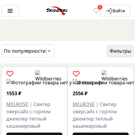
0
Войти
По популярности
Фильтры
ГЛАВНАЯ
БРЕНДЫ
MELROSE
1553
₽
2556
₽
MELROSE
|
Свитер
MELROSE
|
Свитер
оверсайз с горлом
оверсайз с горлом
джемпер теплый
джемпер теплый
кашемировый
кашемировый