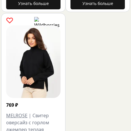
Узнать больше
Узнать больше
769
₽
MELROSE
|
Свитер
оверсайз с горлом
джемпер теплая