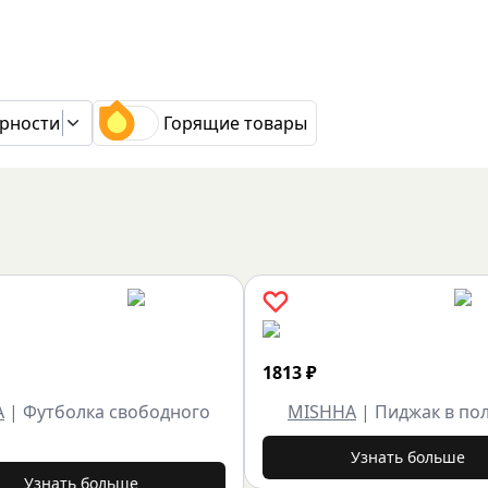
рности
Горящие товары
1813
₽
A
|
Футболка свободного
MISHHA
|
Пиджак в по
Узнать больше
Узнать больше