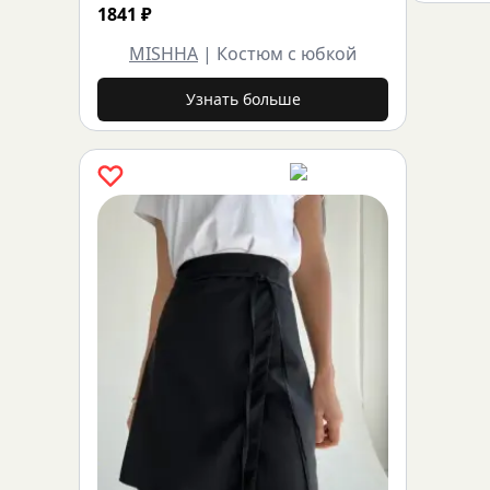
1841
₽
MISHHA
|
Костюм с юбкой
Узнать больше