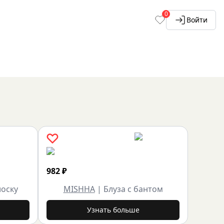
0
Войти
982
₽
лоску
MISHHA
|
Блуза с бантом
Узнать больше