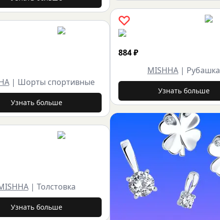
884
₽
MISHHA
|
Рубашка
HA
|
Шорты спортивные
Узнать больше
Узнать больше
MISHHA
|
Толстовка
Узнать больше