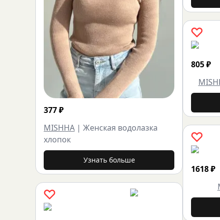
805
₽
MISH
377
₽
MISHHA
|
Женская водолазка
хлопок
Узнать больше
1618
₽