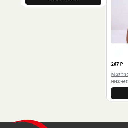
267
₽
Mozhn
нижнег