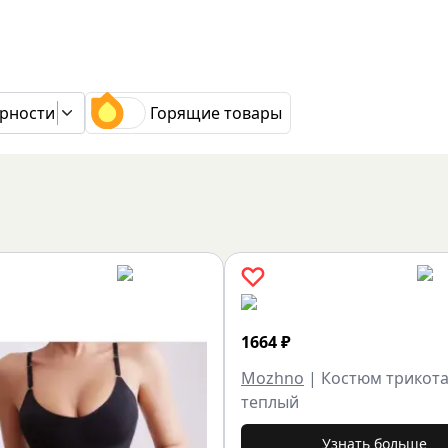
рности
Горящие товары
1664
₽
Mozhno
|
Костюм трикот
теплый
Узнать больше