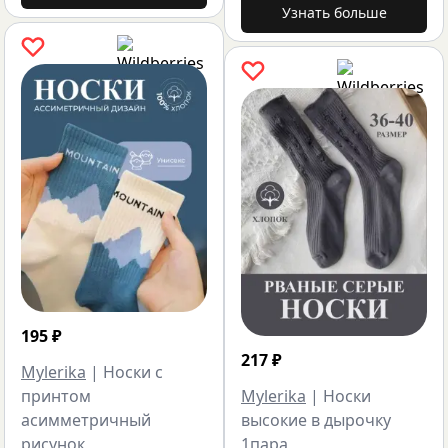
Узнать больше
195
₽
217
₽
Mylerika
|
Носки с
принтом
Mylerika
|
Носки
асимметричный
высокие в дырочку
рисунок
1пара