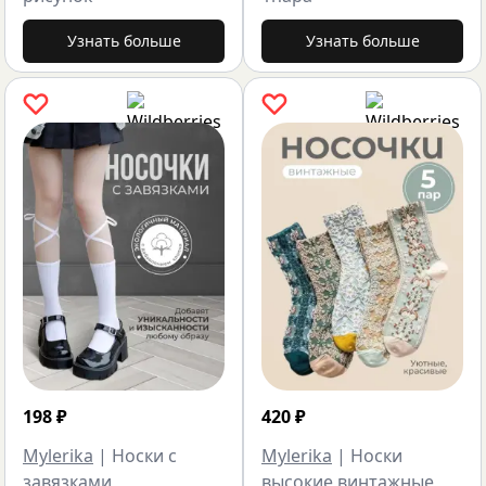
Узнать больше
Узнать больше
198
₽
420
₽
Mylerika
|
Носки с
Mylerika
|
Носки
завязками
высокие винтажные