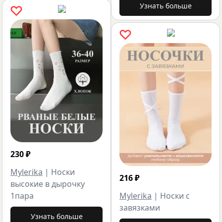
Узнать больше
230
₽
Mylerika
|
Носки
216
₽
высокие в дырочку
1пара
Mylerika
|
Носки с
завязками
Узнать больше