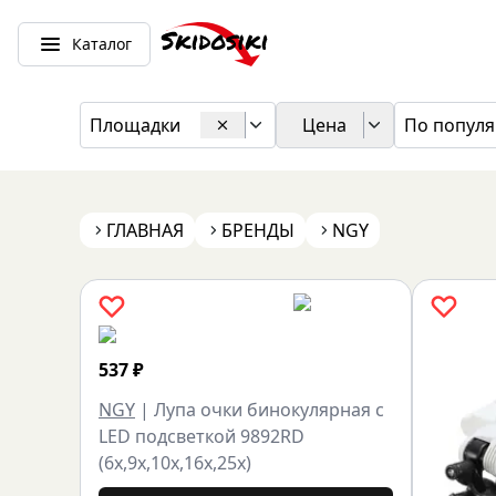
Каталог
Площадки
Цена
По популя
ГЛАВНАЯ
БРЕНДЫ
NGY
537
₽
NGY
|
Лупа очки бинокулярная с
LED подсветкой 9892RD
(6x,9х,10х,16х,25х)