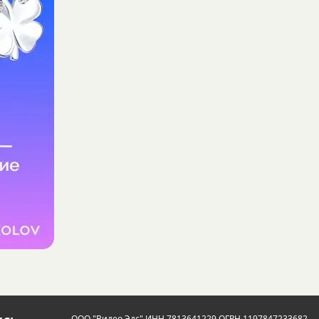
ООО "Видео Эдс" ИНН 7813641229 ОГРН 1197847233682