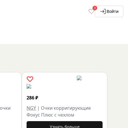
0
Войти
286
₽
 очки
NGY
|
Очки корригирующие
Фокус Плюс с чехлом
Узнать больше