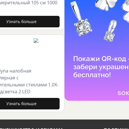
мерительный 105 см 1000
Узнать больше
Лупа налобная
лярная с
ительными стеклами 1.0X-
одсветка 2 LED
Узнать больше