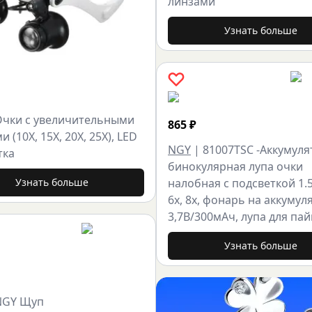
линзами
Узнать больше
Очки с увеличительными
865
₽
и (10X, 15X, 20X, 25X), LED
NGY
|
81007TSC -Аккумул
тка
бинокулярная лупа очки
Узнать больше
налобная с подсветкой 1.5х
6х, 8х, фонарь на аккумул
3,7В/300мАч, лупа для пай
Узнать больше
NGY Щуп