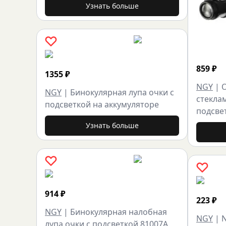
Узнать больше
859
₽
1355
₽
NGY
|
NGY
|
Бинокулярная лупа очки с
стеклам
подсветкой на аккумуляторе
подсве
Узнать больше
914
₽
223
₽
NGY
|
Бинокулярная налобная
NGY
|
лупа очки с подсветкой 81007A,