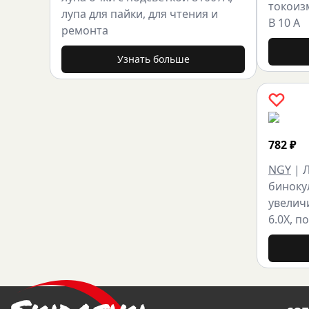
токоиз
лупа для пайки, для чтения и
В 10 А
ремонта
Узнать больше
782
₽
NGY
|
биноку
увелич
6.0X, п