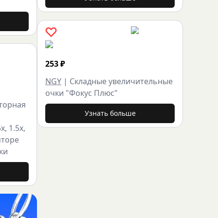
253
₽
NGY
|
Складные увеличительные
очки "Фокус Плюс"
яторная
Узнать больше
, 1.5х,
яторе
ки