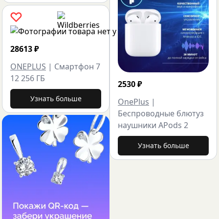
28613
₽
ONEPLUS
|
Смартфон 7
12 256 ГБ
2530
₽
Узнать больше
OnePlus
|
Беспроводные блютуз
наушники APods 2
Узнать больше