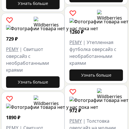
Узнать больше
1260
₽
729
₽
PEMY
|
Утепленная
PEMY
|
Свитшот
футболка оверсайз с
оверсайз с
необработанными
необработанными
краями
краями
Узнать больше
Узнать больше
972
₽
1890
₽
PEMY
|
Толстовка
PEMY
|
Свитшот
оверсайз на молнии