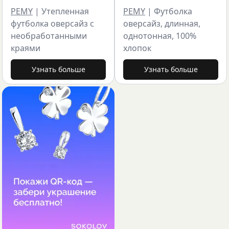
PEMY
|
Утепленная
PEMY
|
Футболка
футболка оверсайз с
оверсайз, длинная,
необработанными
однотонная, 100%
краями
хлопок
Узнать больше
Узнать больше