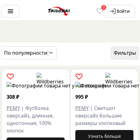
0
Войти
По популярности
Фильтры
ГЛАВНАЯ
БРЕНДЫ
PEMY
308
₽
995
₽
PEMY
|
Футболка
PEMY
|
Свитшот
оверсайз, длинная,
оверсайз большие
однотонная, 100%
размеры хлопковый
хлопок
Узнать больше