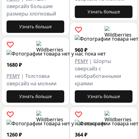
оверсайз большие
Узнать больше
размеры хлопковый
Узнать больше
960
₽
PEMY
|
Шорты
1680
₽
оверсайз с
PEMY
|
Толстовка
необработанными
оверсайз на молнии
краями
Узнать больше
Узнать больше
1260
₽
364
₽