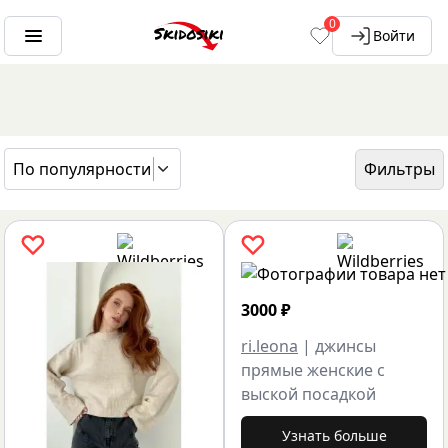
0
Войти
По популярности
Фильтры
ГЛАВНАЯ
БРЕНДЫ
RI.LEONA
3000
₽
ri.leona
|
джинсы
прямые женские с
выской посадкой
Узнать больше