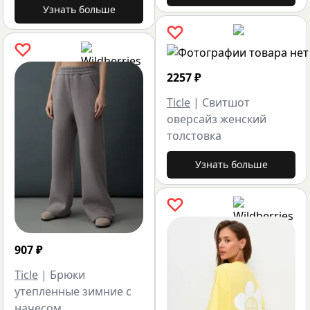
Узнать больше
2257
₽
Ticle
|
Свитшот
оверсайз женский
толстовка
Узнать больше
907
₽
Ticle
|
Брюки
утепленные зимние с
начесом