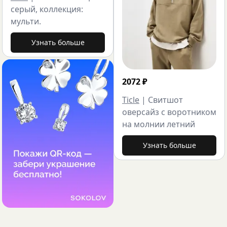
серый, коллекция:
мульти.
Узнать больше
2072
₽
Ticle
|
Свитшот
оверсайз с воротником
на молнии летний
Узнать больше