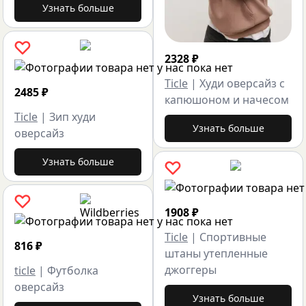
Узнать больше
2328
₽
Ticle
|
Худи оверсайз с
2485
₽
капюшоном и начесом
Ticle
|
Зип худи
Узнать больше
оверсайз
Узнать больше
1908
₽
Ticle
|
Спортивные
816
₽
штаны утепленные
джоггеры
ticle
|
Футболка
оверсайз
Узнать больше