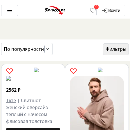
0
Войти
По популярности
Фильтры
ГЛАВНАЯ
БРЕНДЫ
TICLE
2562
₽
Ticle
|
Свитшот
женский оверсайз
теплый с начесом
флисовая толстовка