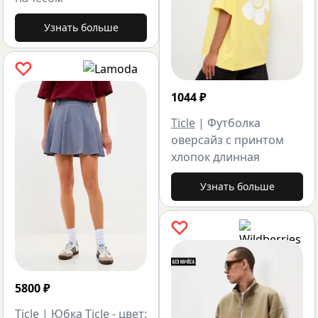
Узнать больше
1044
₽
Ticle
|
Футболка
оверсайз с принтом
хлопок длинная
Узнать больше
5800
₽
Ticle
|
Юбка Ticle - цвет: