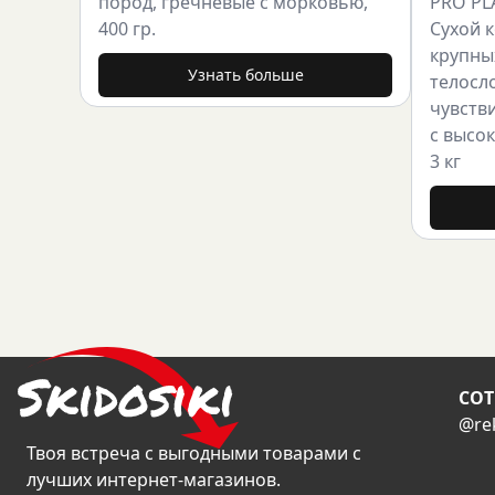
пород, гречневые с морковью,
PRO PL
400 гр.
Сухой 
крупны
Узнать больше
телосл
чувств
с высо
3 кг
CОТ
@re
Твоя встреча с выгодными товарами с
лучших интернет-магазинов.