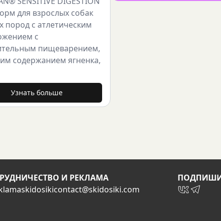
AN® SENSITIVE DIGESTION
корм для взрослых собак
х пород с атлетическим
ожением с
ительным пищеварением,
ким содержанием ягненка,
Узнать больше
РУДНИЧЕСТВО И РЕКЛАМА
ПОДПИШИ
klamaskidosiki
contact@skidosiki.com