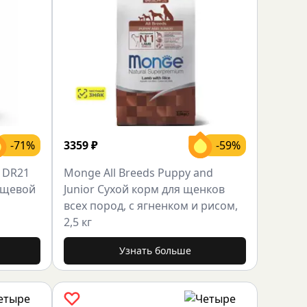
-71%
3359
₽
-59%
c DR21
Monge All Breeds Puppy and
пищевой
Junior Сухой корм для щенков
всех пород, с ягненком и рисом,
2,5 кг
Узнать больше