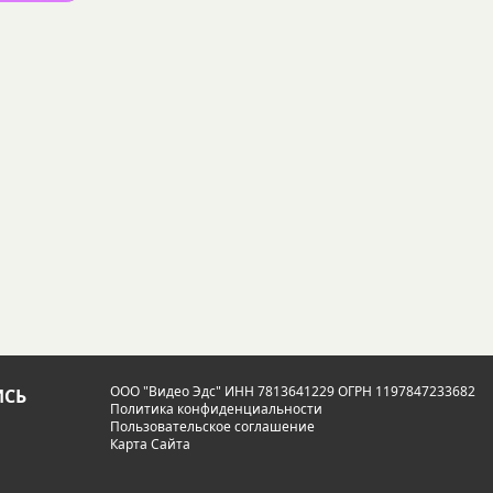
ООО "Видео Эдс" ИНН 7813641229 ОГРН 1197847233682
СЬ
Политика конфиденциальности
Пользовательское соглашение
Карта Сайта