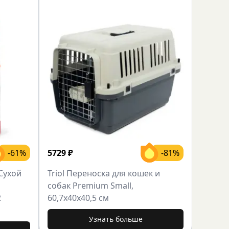
-61%
5729
₽
-81%
 Сухой
Triol Переноска для кошек и
собак Premium Small,
2
60,7х40х40,5 см
Узнать больше