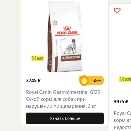
3745
₽
-68%
Royal Canin Gastrointestinal GI25
Сухой корм для собак при
3975
₽
нарушении пищеварения, 2 кг
Royal C
Узнать больше
корм д
недоста