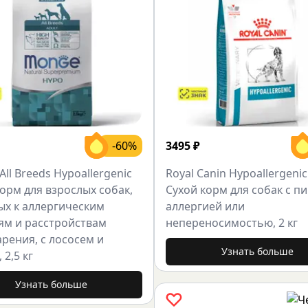
-60%
3495
₽
ll Breeds Hypoallergenic
Royal Canin Hypoallergeni
орм для взрослых собак,
Сухой корм для собак с 
ых к аллергическим
аллергией или
ям и расстройствам
непереносимостью, 2 кг
рения, с лососем и
Узнать больше
 2,5 кг
Узнать больше