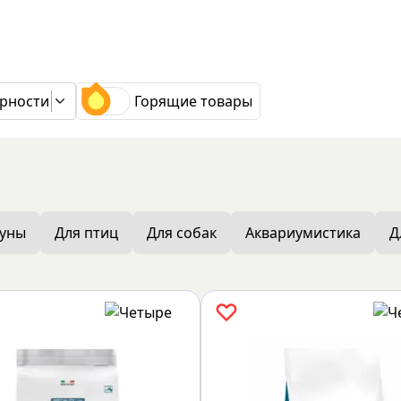
рности
Горящие товары
зуны
Для птиц
Для собак
Аквариумистика
Д