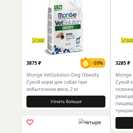
3875
₽
-59%
3285
₽
Monge VetSolution Dog Obesity
Monge A
Сухой корм для собак при
Сухой к
избыточном весе, 2 кг
склонн
реакци
Узнать больше
пищева
тунцом,